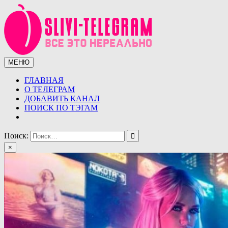
Перейти
к
содержимому
МЕНЮ
Сливы телеграмм (telegram)
Сливы ТГ (telegram) от курсов до слив знаменитостей.
Уникальная база слив ТГ
ГЛАВНАЯ
О ТЕЛЕГРАМ
ДОБАВИТЬ КАНАЛ
ПОИСК ПО ТЭГАМ
Поиск:
×