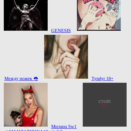
GENESIS
Между ножек 👅
Tyndyr 18+
Милана Sw1