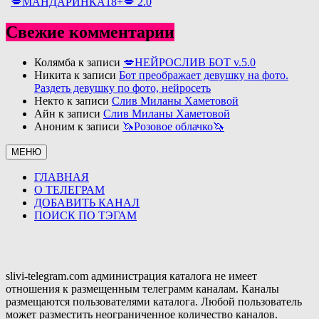
💋МАНДАРИНКА18+💋 2.0
Свежие комментарии
Колямба
к записи
💋НЕЙРОСЛИВ БОТ v.5.0
Никита
к записи
Бот преображает девушку на фото.
Раздеть девушку по фото, нейросеть
Некто
к записи
Слив Миланы Хаметовой
Айн
к записи
Слив Миланы Хаметовой
Аноним
к записи
🦄Розовое облачко🦄
МЕНЮ
ГЛАВНАЯ
О ТЕЛЕГРАМ
ДОБАВИТЬ КАНАЛ
ПОИСК ПО ТЭГАМ
slivi-telegram.com администрация каталога не имеет
отношения к размещенным телеграмм каналам. Каналы
размещаются пользователями каталога. Любой пользователь
может разместить неограниченное количество каналов.