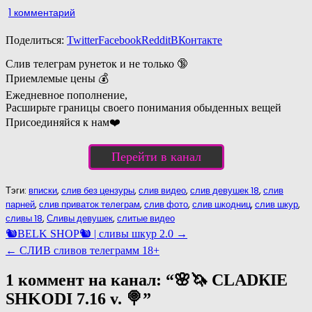
к
1 комментарий
записи
Поделиться:
Twitter
🌸
Facebook
Reddit
ВКонтакте
🦄
Слив телеграм рунеток и не только 🔞
СLАDКIЕ
Приемлемые цены 💰
SHKODI
Ежедневное пополнение,
7.16
Расширьте границы своего понимания обыденных вещей
v.
Присоединяйся к нам❤️
🍭
Перейти в канал
Тэги:
вписки
,
слив без цензуры
,
слив видео
,
слив девушек 18
,
слив
парней
,
слив приваток телеграм
,
слив фото
,
слив шкодниц
,
слив шкур
,
сливы 18
,
Сливы девушек
,
слитые видео
Навигация
🐿️BELK SHOP🐿️ | сливы шкур 2.0 →
по
← СЛИВ сливов телеграмм 18+
записям
1 коммент на канал: “
🌸🦄 СLАDКIЕ
SHKODI 7.16 v. 🍭
”