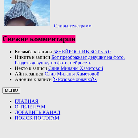
Сливы телеграмм
Свежие комментарии
Колямба
к записи
💋НЕЙРОСЛИВ БОТ v.5.0
Никита
к записи
Бот преображает девушку на фото.
Раздеть девушку по фото, нейросеть
Некто
к записи
Слив Миланы Хаметовой
Айн
к записи
Слив Миланы Хаметовой
Аноним
к записи
🦄Розовое облачко🦄
МЕНЮ
ГЛАВНАЯ
О ТЕЛЕГРАМ
ДОБАВИТЬ КАНАЛ
ПОИСК ПО ТЭГАМ