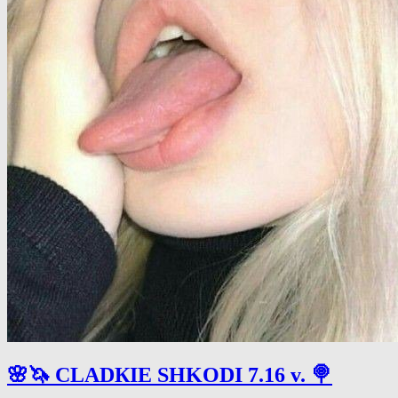
🌸🦄 СLАDКIЕ SHKODI 7.16 v. 🍭