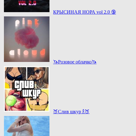
КРЫСИНАЯ НОРА vol 2.0 🔞
🦄Розовое облачко🦄
🍑Слив шкур 🍾🍑