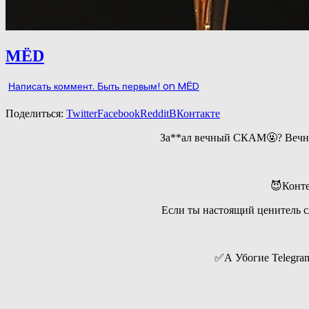
MЁD
Написать коммент. Быть первым!
on MЁD
Поделиться:
Twitter
Facebook
Reddit
ВКонтакте
За**ал вечный СКАМ🤬? Вечно 
😈Конте
Если ты настоящий ценитель с
✅А Убогие Telegra