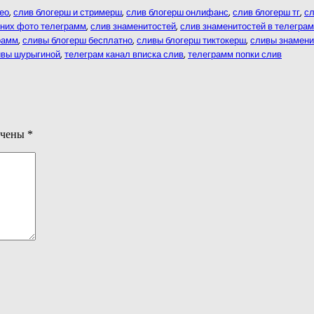
ео
,
слив блогерш и стримерш
,
слив блогерш онлифанс
,
слив блогерш тг
,
сл
них фото телеграмм
,
слив знаменитостей
,
слив знаменитостей в телеграм
рамм
,
сливы блогерш бесплатно
,
сливы блогерш тиктокерш
,
сливы знамени
ивы шурыгиной
,
телеграм канал вписка слив
,
телеграмм попки слив
ечены
*