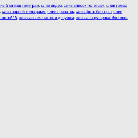
ив блогерш телеграм
,
слив видео
,
слив вписок телеграм
,
слив голых
,
слив парней телеграмм
,
слив приваток
,
слив фото блогерш
,
слив
тостей 18
,
сливы знаменитости девушки
,
сливы популярных блогерш
,