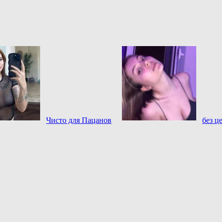
Чисто для Пацанов
без ц