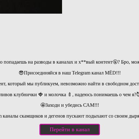
попадаешь на разводы в каналах и х**вый контент🤬? Бро, мож
😎Присоединяйся в наш Telegram канал MЁD!!!
нт, который мы публикуем, невозможно найти в свободном дост
ливов клубнички 🍓 и молочка 🍼, надеюсь понимаешь о чем я?
🤩Заходи и убедись САМ!!!
m каналы скамщиков и дегенов пускают подыхают со своим дыря
Перейти в канал