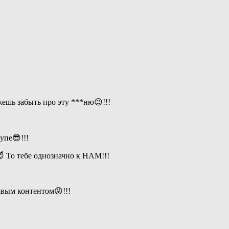
ешь забыть про эту ***ню😉!!!
упе😎!!!
 То тебе однозначно к НАМ!!!
вым контентом😡!!!