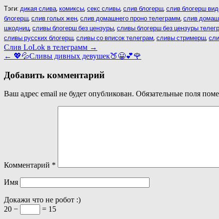
Тэги:
дикая слива
,
комиксы
,
секс сливы
,
слив блогерш
,
слив блогерш вид
блогерш
,
слив голых жен
,
слив домашнего проно телеграмм
,
слив домаш
шкодниц
,
сливы блогерш без цензуры
,
сливы блогерш без цензуры телег
сливы русских блогерш
,
сливы со вписок телеграм
,
сливы стримерш
,
сл
Навигация
Слив LоLok в телеграмм →
← 💖💦Сливы дивных девушек🍑😀💕🌹
по
записям
Добавить комментарий
Ваш адрес email не будет опубликован.
Обязательные поля пом
Комментарий
*
Имя
Докажи что не робот :)
20 −
= 15