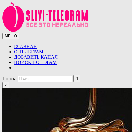
Перейти
к
содержимому
МЕНЮ
Сливы телеграмм (telegram)
Сливы ТГ (telegram) от курсов до слив знаменитостей. Уникаль
ГЛАВНАЯ
О ТЕЛЕГРАМ
ДОБАВИТЬ КАНАЛ
ПОИСК ПО ТЭГАМ
Поиск:
×