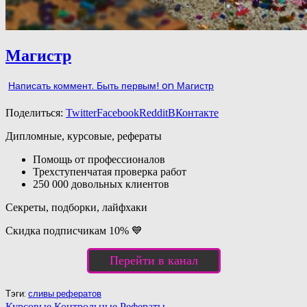
Магистр
Написать коммент. Быть первым!
on Магистр
Поделиться:
Twitter
Facebook
Reddit
ВКонтакте
Дипломные, курсовые, рефераты
Помощь от профессионалов
Трехступенчатая проверка работ
250 000 довольных клиентов
Секреты, подборки, лайфхаки
Скидка подписчикам 10% 💙
Перейти в канал
Тэги:
сливы рефератов
Курсовые Контрольные Рефераты →