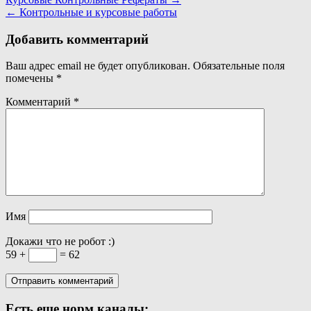
Навигация
← Контрольные и курсовые работы
по
записям
Добавить комментарий
Ваш адрес email не будет опубликован.
Обязательные поля
помечены
*
Комментарий
*
Имя
Докажи что не робот :)
59 +
= 62
Есть еще норм каналы: