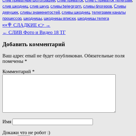
слив приватные фотографии
,
слив приваток
,
слив с приваток телеграм
,
слив шкодниц
,
слив шкур
,
сливы telegram
,
сливы блогеров
,
Сливы
девушек
,
сливы знаменитостей
,
сливы шкодниц
,
телеграмм каналы
процессор
,
шкодницы
,
шкодницы вписки
,
шкодницы телега
Навигация
🍬🍭 СЛАДКИЕ 👉 →
по
← СЛИВ Фото и Видео 18 ТГ
записям
Добавить комментарий
Ваш адрес email не будет опубликован.
Обязательные поля
помечены
*
Комментарий
*
Имя
Докажи что не робот :)