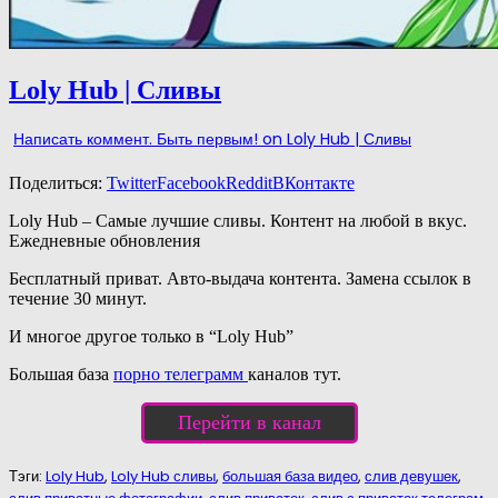
Loly Hub | Сливы
Написать коммент. Быть первым!
on Loly Hub | Сливы
Поделиться:
Twitter
Facebook
Reddit
ВКонтакте
Loly Hub – Самые лучшие сливы. Контент на любой в вкус.
Ежедневные обновления
Бесплатный приват. Авто-выдача контента. Замена ссылок в
течение 30 минут.
И многое другое только в “Loly Hub”
Большая база
порно телеграмм
каналов тут.
Перейти в канал
Тэги:
Loly Hub
,
Loly Hub сливы
,
большая база видео
,
слив девушек
,