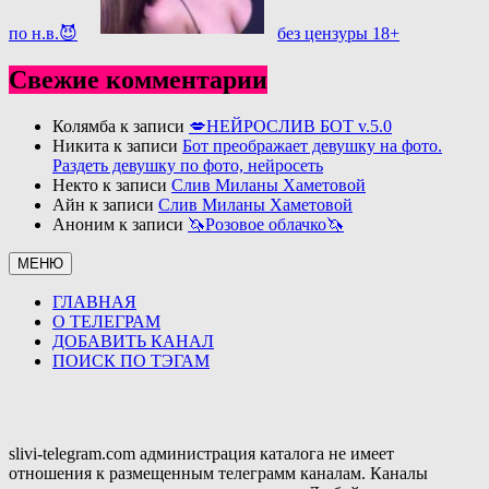
по н.в.😈
без цензуры 18+
Свежие комментарии
Колямба
к записи
💋НЕЙРОСЛИВ БОТ v.5.0
Никита
к записи
Бот преображает девушку на фото.
Раздеть девушку по фото, нейросеть
Некто
к записи
Слив Миланы Хаметовой
Айн
к записи
Слив Миланы Хаметовой
Аноним
к записи
🦄Розовое облачко🦄
МЕНЮ
ГЛАВНАЯ
О ТЕЛЕГРАМ
ДОБАВИТЬ КАНАЛ
ПОИСК ПО ТЭГАМ
slivi-telegram.com администрация каталога не имеет
отношения к размещенным телеграмм каналам. Каналы