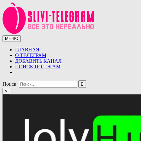
Перейти
к
содержимому
МЕНЮ
Сливы телеграмм (telegram)
Сливы ТГ (telegram) от курсов до слив знаменитостей.
Уникальная база слив ТГ
ГЛАВНАЯ
О ТЕЛЕГРАМ
ДОБАВИТЬ КАНАЛ
ПОИСК ПО ТЭГАМ
Поиск:
×