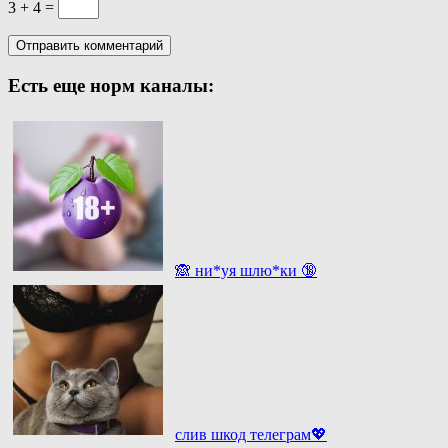
3 + 4 =
Есть еще норм каналы:
🙈 ни*уя шлю*ки 🔞
слив шкод телеграм💖