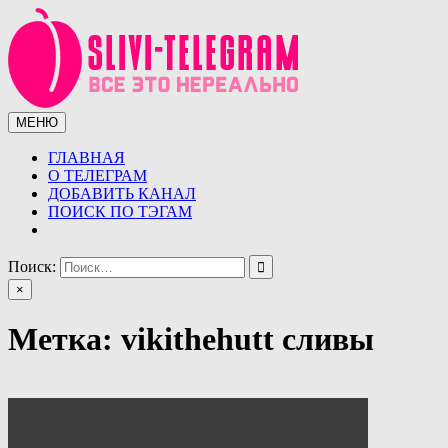
Перейти
к
содержимому
МЕНЮ
Сливы телеграмм (telegram)
Сливы ТГ (telegram) от курсов до слив знаменитостей.
Уникальная база слив ТГ
ГЛАВНАЯ
О ТЕЛЕГРАМ
ДОБАВИТЬ КАНАЛ
ПОИСК ПО ТЭГАМ
Поиск:
×
Метка:
vikithehutt сливы