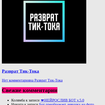
Разврат Тик-Тока
Нет комментария
на Разврат Тик-Тока
Свежие комментарии
Колямба
к записи
💋НЕЙРОСЛИВ БОТ v.5.0
Никита
к записи
Бот преображает девушку на фото.