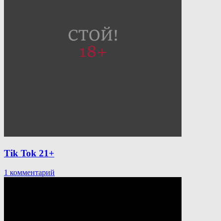
Tik Tok 21+
к
1 комментарий
записи
Tik
Tok
21+