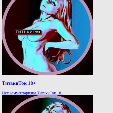
ТитькиТок 18+
Нет комментария
на ТитькиТок 18+