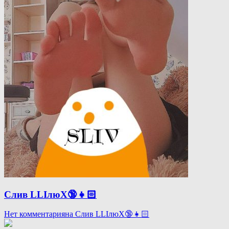
Слив LLIлюX🔞👧🏻
Нет комментария
на Слив LLIлюX🔞👧🏻