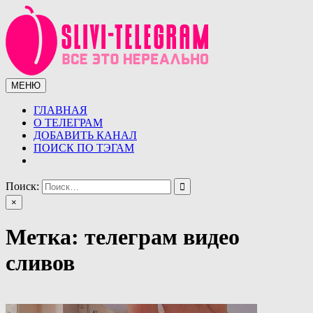
Перейти
к
содержимому
МЕНЮ
Сливы телеграмм (telegram)
Сливы ТГ (telegram) от курсов до слив знаменитостей.
Уникальная база слив ТГ
ГЛАВНАЯ
О ТЕЛЕГРАМ
ДОБАВИТЬ КАНАЛ
ПОИСК ПО ТЭГАМ
Поиск:
×
Метка:
телеграм видео
сливов