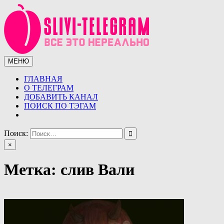
Перейти
к
содержимому
МЕНЮ
Сливы телеграмм (telegram)
Сливы ТГ (telegram) от курсов до слив знаменитостей.
Уникальная база слив ТГ
ГЛАВНАЯ
О ТЕЛЕГРАМ
ДОБАВИТЬ КАНАЛ
ПОИСК ПО ТЭГАМ
Поиск:
×
Метка:
слив Вали