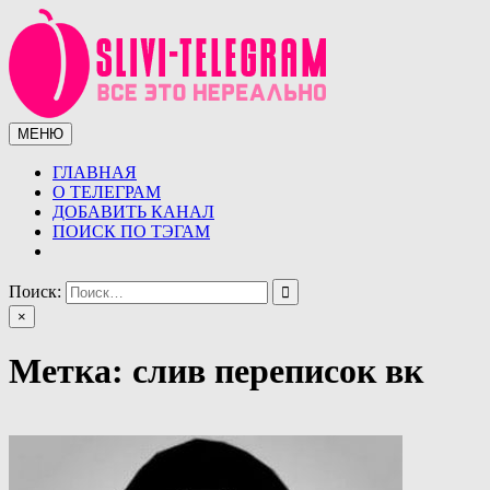
Перейти
к
содержимому
МЕНЮ
Сливы телеграмм (telegram)
Сливы ТГ (telegram) от курсов до слив знаменитостей.
Уникальная база слив ТГ
ГЛАВНАЯ
О ТЕЛЕГРАМ
ДОБАВИТЬ КАНАЛ
ПОИСК ПО ТЭГАМ
Поиск:
×
Метка:
слив переписок вк