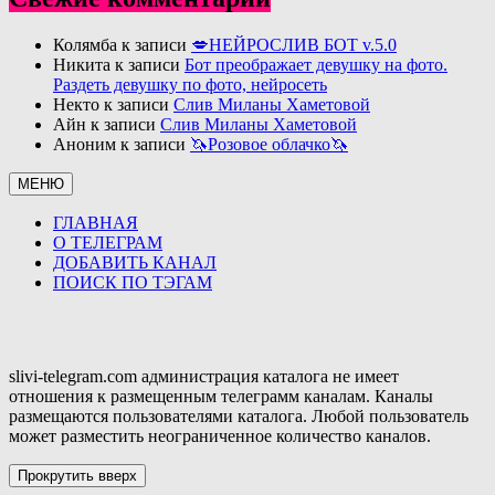
DIALOG
–
Колямба
к записи
💋НЕЙРОСЛИВ БОТ v.5.0
слив
Никита
к записи
Бот преображает девушку на фото.
переписок
Раздеть девушку по фото, нейросеть
с
Некто
к записи
Слив Миланы Хаметовой
соц.
Айн
к записи
Слив Миланы Хаметовой
сетей
Аноним
к записи
🦄Розовое облачко🦄
и
мессенджеров!
МЕНЮ
NEW
2023!
ГЛАВНАЯ
🤠
О ТЕЛЕГРАМ
ДОБАВИТЬ КАНАЛ
ПОИСК ПО ТЭГАМ
slivi-telegram.com администрация каталога не имеет
отношения к размещенным телеграмм каналам. Каналы
размещаются пользователями каталога. Любой пользователь
может разместить неограниченное количество каналов.
Прокрутить вверх