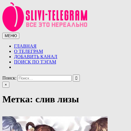
Перейти
к
содержимому
МЕНЮ
Сливы телеграмм (telegram)
Сливы ТГ (telegram) от курсов до слив знаменитостей.
Уникальная база слив ТГ
ГЛАВНАЯ
О ТЕЛЕГРАМ
ДОБАВИТЬ КАНАЛ
ПОИСК ПО ТЭГАМ
Поиск:
×
Метка:
слив лизы