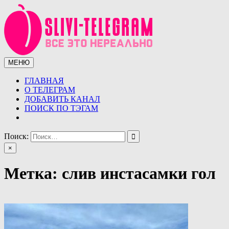
Перейти
к
содержимому
МЕНЮ
Сливы телеграмм (telegram)
Сливы ТГ (telegram) от курсов до слив знаменитостей.
Уникальная база слив ТГ
ГЛАВНАЯ
О ТЕЛЕГРАМ
ДОБАВИТЬ КАНАЛ
ПОИСК ПО ТЭГАМ
Поиск:
×
Метка:
слив инстасамки гол