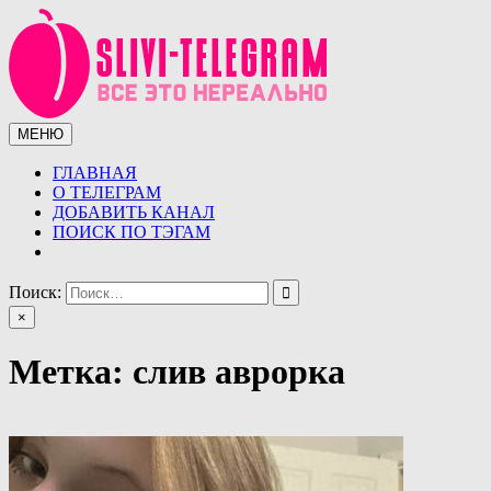
Перейти
к
содержимому
МЕНЮ
Сливы телеграмм (telegram)
Сливы ТГ (telegram) от курсов до слив знаменитостей.
Уникальная база слив ТГ
ГЛАВНАЯ
О ТЕЛЕГРАМ
ДОБАВИТЬ КАНАЛ
ПОИСК ПО ТЭГАМ
Поиск:
×
Метка:
слив аврорка