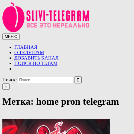
Перейти
к
содержимому
МЕНЮ
Сливы телеграмм (telegram)
Сливы ТГ (telegram) от курсов до слив знаменитостей.
Уникальная база слив ТГ
ГЛАВНАЯ
О ТЕЛЕГРАМ
ДОБАВИТЬ КАНАЛ
ПОИСК ПО ТЭГАМ
Поиск:
×
Метка:
home pron telegram