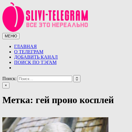
Перейти
к
содержимому
МЕНЮ
Сливы телеграмм (telegram)
Сливы ТГ (telegram) от курсов до слив знаменитостей.
Уникальная база слив ТГ
ГЛАВНАЯ
О ТЕЛЕГРАМ
ДОБАВИТЬ КАНАЛ
ПОИСК ПО ТЭГАМ
Поиск:
×
Метка:
гей проно косплей