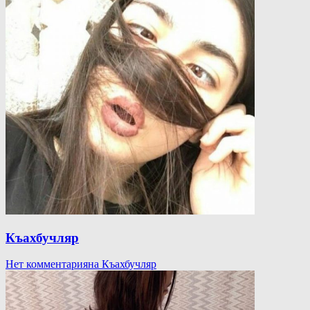
Къахбучляр
Нет комментария
на Къахбучляр