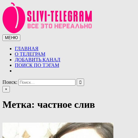
Перейти
к
содержимому
МЕНЮ
Сливы телеграмм (telegram)
Сливы ТГ (telegram) от курсов до слив знаменитостей.
Уникальная база слив ТГ
ГЛАВНАЯ
О ТЕЛЕГРАМ
ДОБАВИТЬ КАНАЛ
ПОИСК ПО ТЭГАМ
Поиск:
×
Метка:
частное слив