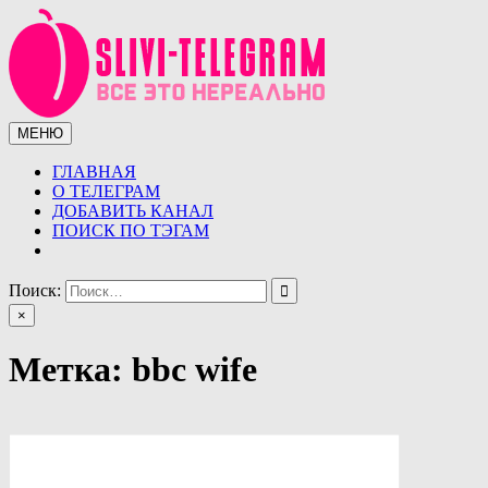
Перейти
к
содержимому
МЕНЮ
Сливы телеграмм (telegram)
Сливы ТГ (telegram) от курсов до слив знаменитостей.
Уникальная база слив ТГ
ГЛАВНАЯ
О ТЕЛЕГРАМ
ДОБАВИТЬ КАНАЛ
ПОИСК ПО ТЭГАМ
Поиск:
×
Метка:
bbc wife